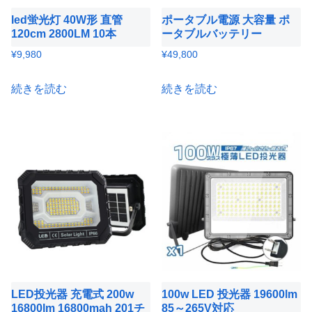
led蛍光灯 40W形 直管
ポータブル電源 大容量 ポ
120cm 2800LM 10本
ータブルバッテリー
¥
9,980
¥
49,800
続きを読む
続きを読む
LED投光器 充電式 200w
100w LED 投光器 19600lm
16800lm 16800mah 201チ
85～265V対応