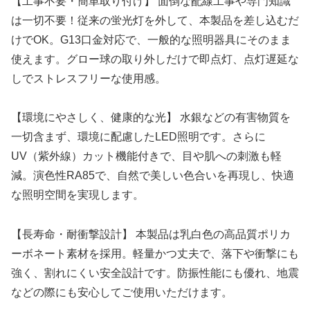
【工事不要・簡単取り付け】 面倒な配線工事や専門知識
は一切不要！従来の蛍光灯を外して、本製品を差し込むだ
けでOK。G13口金対応で、一般的な照明器具にそのまま
使えます。グロー球の取り外しだけで即点灯、点灯遅延な
しでストレスフリーな使用感。
【環境にやさしく、健康的な光】 水銀などの有害物質を
一切含まず、環境に配慮したLED照明です。さらに
UV（紫外線）カット機能付きで、目や肌への刺激も軽
減。演色性RA85で、自然で美しい色合いを再現し、快適
な照明空間を実現します。
【長寿命・耐衝撃設計】 本製品は乳白色の高品質ポリカ
ーボネート素材を採用。軽量かつ丈夫で、落下や衝撃にも
強く、割れにくい安全設計です。防振性能にも優れ、地震
などの際にも安心してご使用いただけます。